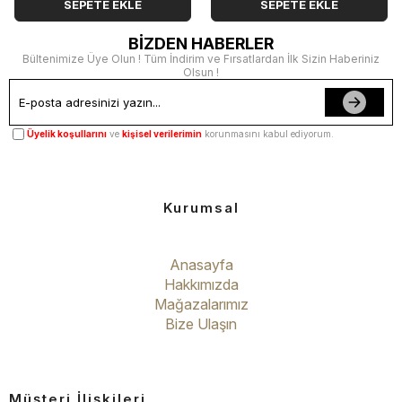
SEPETE EKLE
SEPETE EKLE
BİZDEN HABERLER
Bültenimize Üye Olun ! Tüm İndirim ve Fırsatlardan İlk Sizin Haberiniz
Olsun !
Üyelik koşullarını
ve
kişisel verilerimin
korunmasını kabul ediyorum.
Kurumsal
Anasayfa
Hakkımızda
Mağazalarımız
Bize Ulaşın
Müşteri İlişkileri