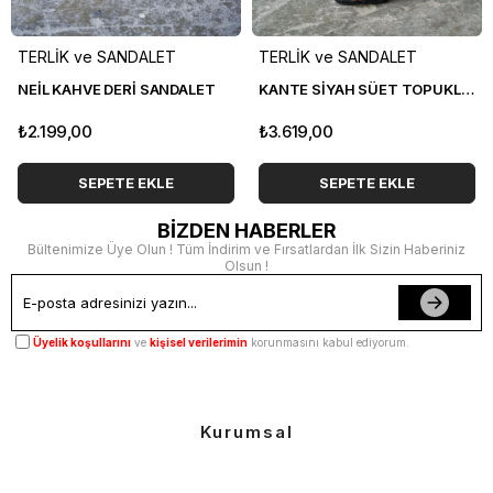
TERLİK ve SANDALET
TERLİK ve SANDALET
NEİL KAHVE DERİ SANDALET
KANTE SİYAH SÜET TOPUKLU TERLİK
₺2.199,00
₺3.619,00
SEPETE EKLE
SEPETE EKLE
BİZDEN HABERLER
Bültenimize Üye Olun ! Tüm İndirim ve Fırsatlardan İlk Sizin Haberiniz
Olsun !
Üyelik koşullarını
ve
kişisel verilerimin
korunmasını kabul ediyorum.
Kurumsal