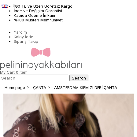
English
100 TL ve Üzeri Ücretsiz Kargo
İade ve Değişim Garantisi
Kapıda Ödeme İmkanı
%100 Müşteri Memnuniyeti
Yardım
Kolay İade
Sipariş Takip
My Cart
0
Item
Homepage
ÇANTA
AMSTERDAM KIRMIZI DERİ ÇANTA