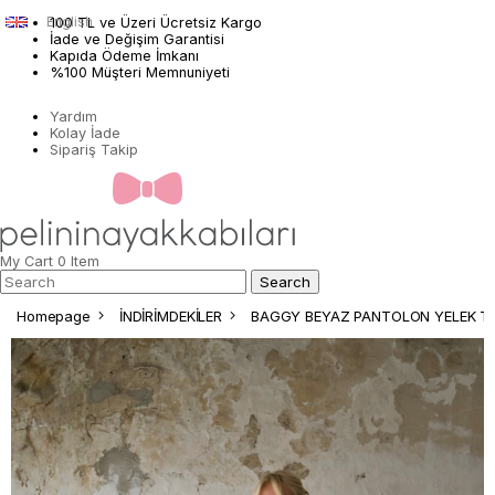
English
100 TL ve Üzeri Ücretsiz Kargo
İade ve Değişim Garantisi
Kapıda Ödeme İmkanı
%100 Müşteri Memnuniyeti
Yardım
Kolay İade
Sipariş Takip
My Cart
0
Item
Homepage
İNDİRİMDEKİLER
BAGGY BEYAZ PANTOLON YELEK T