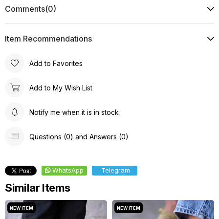
Comments
(0)
Item Recommendations
Add to Favorites
Add to My Wish List
Notify me when it is in stock
Questions (0) and Answers (0)
WhatsApp
Telegram
Similar Items
NEW ITEM
NEW ITEM