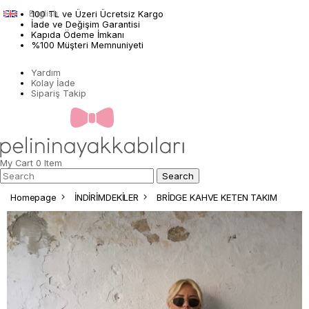
English
100 TL ve Üzeri Ücretsiz Kargo
İade ve Değişim Garantisi
Kapıda Ödeme İmkanı
%100 Müşteri Memnuniyeti
Yardım
Kolay İade
Sipariş Takip
My Cart
0
Item
Homepage
İNDİRİMDEKİLER
BRİDGE KAHVE KETEN TAKIM