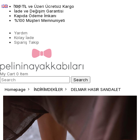
English
100 TL ve Üzeri Ücretsiz Kargo
İade ve Değişim Garantisi
Kapıda Ödeme İmkanı
%100 Müşteri Memnuniyeti
Yardım
Kolay İade
Sipariş Takip
My Cart
0
Item
Homepage
İNDİRİMDEKİLER
DELMAR HASIR SANDALET