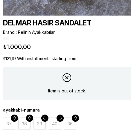
DELMAR HASIR SANDALET
Brand
:
Pelinin Ayakkabıları
₺1.000,00
₺121,19
With install ments starting from
Item is out of stock.
ayakkabi-numara
37
38
39
40
36