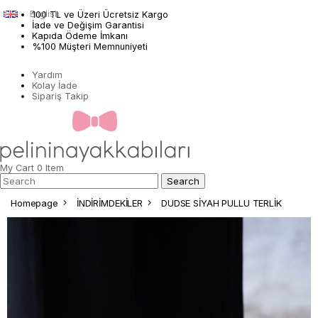
English
100 TL ve Üzeri Ücretsiz Kargo
İade ve Değişim Garantisi
Kapıda Ödeme İmkanı
%100 Müşteri Memnuniyeti
Yardım
Kolay İade
Sipariş Takip
My Cart
0
Item
Homepage
İNDİRİMDEKİLER
DUDSE SİYAH PULLU TERLİK