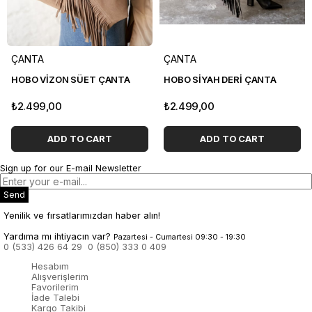
ÇANTA
ÇANTA
HOBO VİZON SÜET ÇANTA
HOBO SİYAH DERİ ÇANTA
₺2.499,00
₺2.499,00
ADD TO CART
ADD TO CART
Sign up for our E-mail Newsletter
Send
Yenilik ve fırsatlarımızdan haber alın!
Yardıma mı ihtiyacın var?
Pazartesi - Cumartesi 09:30 - 19:30
0 (533) 426 64 29
0 (850) 333 0 409
Hesabım
Alışverişlerim
Favorilerim
İade Talebi
Kargo Takibi