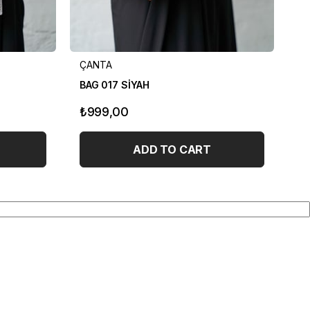
ÇANTA
Ç
BAG 017 SİYAH
BA
₺999,00
₺
ADD TO CART