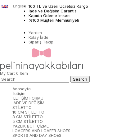
English
100 TL ve Üzeri Ücretsiz Kargo
İade ve Değişim Garantisi
Kapıda Ödeme İmkanı
%100 Müşteri Memnuniyeti
Yardım
Kolay İade
Sipariş Takip
My Cart
0
Item
Anasayfa
İletişim
İLETİŞİM FORMU
İADE VE DEĞİŞİM
STİLETTO
10 CM STİLETTO
8 CM STİLETTO
5 CM STİLETTO
YAZLIK BOT-ÇİZME
LOACERS AND LOAFER SHOES
SPORTS AND DAY SHOES