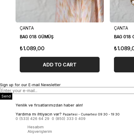
ÇANTA
ÇANTA
BAG 018 GÜMÜŞ
BAG 018 
₺1.089,00
₺1.089,
ADD TO CART
Sign up for our E-mail Newsletter
Send
Yenilik ve fırsatlarımızdan haber alın!
Yardıma mı ihtiyacın var?
Pazartesi - Cumartesi 09:30 - 19:30
0 (533) 426 64 29
0 (850) 333 0 409
Hesabım
Alışverişlerim