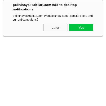
pelininayakkabilari.com Add to desktop
notifications.
pelininayakkabilari.com Want to know about special offers and
current campaigns?
Later
Yes