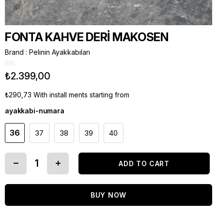
FONTA KAHVE DERİ MAKOSEN
Brand
:
Pelinin Ayakkabıları
₺2.399,00
₺290,73
With install ments starting from
ayakkabi-numara
36
37
38
39
40