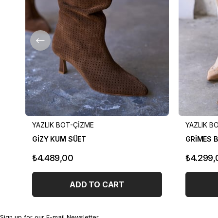
YAZLIK BOT-ÇİZME
YAZLIK B
GİZY KUM SÜET
GRİMES B
₺4.489,00
₺4.299,
ADD TO CART
Sign up for our E-mail Newsletter