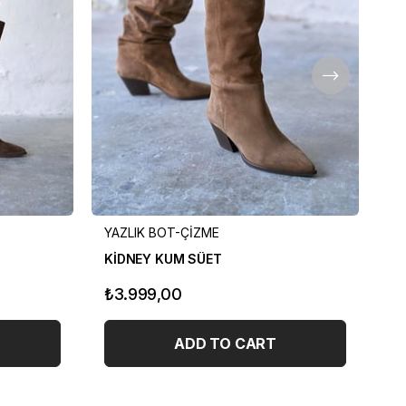
YAZLIK BOT-ÇİZME
YA
KİDNEY KUM SÜET
GR
₺3.999,00
₺
ADD TO CART