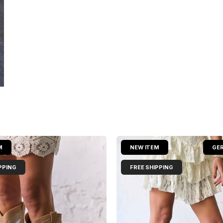
M
NEW ITEM
GER
PPING
FREE SHIPPING