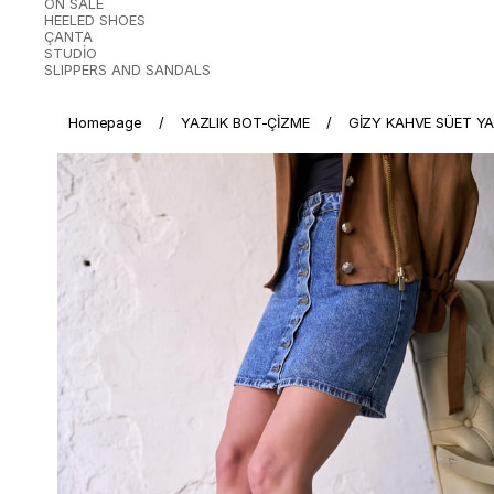
ON SALE
HEELED SHOES
ÇANTA
STUDİO
SLIPPERS AND SANDALS
Homepage
YAZLIK BOT-ÇİZME
GİZY KAHVE SÜET YA