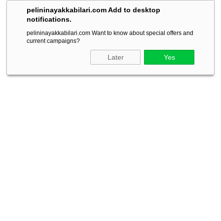
pelininayakkabilari.com Add to desktop
notifications.
pelininayakkabilari.com Want to know about special offers and
current campaigns?
Later
Yes