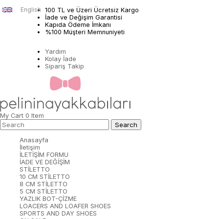
English
100 TL ve Üzeri Ücretsiz Kargo
İade ve Değişim Garantisi
Kapıda Ödeme İmkanı
%100 Müşteri Memnuniyeti
Yardım
Kolay İade
Sipariş Takip
My Cart
0
Item
Anasayfa
İletişim
İLETİŞİM FORMU
İADE VE DEĞİŞİM
STİLETTO
10 CM STİLETTO
8 CM STİLETTO
5 CM STİLETTO
YAZLIK BOT-ÇİZME
LOACERS AND LOAFER SHOES
SPORTS AND DAY SHOES