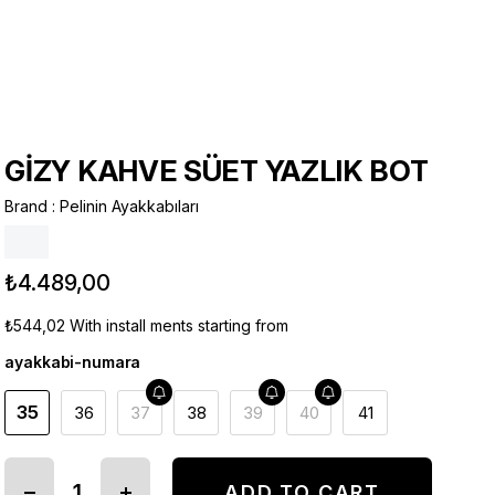
GİZY KAHVE SÜET YAZLIK BOT
Brand
:
Pelinin Ayakkabıları
₺4.489,00
₺544,02
With install ments starting from
ayakkabi-numara
35
36
37
38
39
40
41