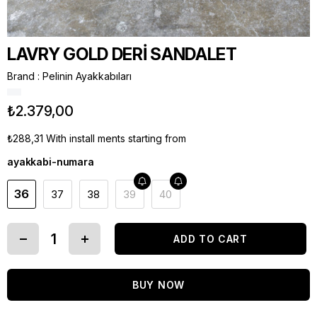
LAVRY GOLD DERİ SANDALET
Brand
:
Pelinin Ayakkabıları
₺2.379,00
₺288,31
With install ments starting from
ayakkabi-numara
36
37
38
39
40