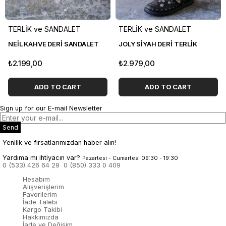
TERLİK ve SANDALET
TERLİK ve SANDALET
NEİL KAHVE DERİ SANDALET
JOLY SİYAH DERİ TERLİK
₺2.199,00
₺2.979,00
ADD TO CART
ADD TO CART
Sign up for our E-mail Newsletter
Send
Yenilik ve fırsatlarımızdan haber alın!
Yardıma mı ihtiyacın var?
Pazartesi - Cumartesi 09:30 - 19:30
0 (533) 426 64 29
0 (850) 333 0 409
Hesabım
Alışverişlerim
Favorilerim
İade Talebi
Kargo Takibi
Hakkımızda
İade ve Değişim