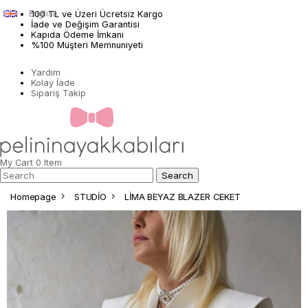
English
100 TL ve Üzeri Ücretsiz Kargo
İade ve Değişim Garantisi
Kapıda Ödeme İmkanı
%100 Müşteri Memnuniyeti
Yardım
Kolay İade
Sipariş Takip
My Cart
0
Item
Homepage
STUDİO
LİMA BEYAZ BLAZER CEKET