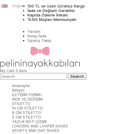
English
100 TL ve Üzeri Ücretsiz Kargo
İade ve Değişim Garantisi
Kapıda Ödeme İmkanı
%100 Müşteri Memnuniyeti
Yardım
Kolay İade
Sipariş Takip
My Cart
0
Item
Anasayfa
İletişim
İLETİŞİM FORMU
İADE VE DEĞİŞİM
STİLETTO
10 CM STİLETTO
8 CM STİLETTO
5 CM STİLETTO
YAZLIK BOT-ÇİZME
LOACERS AND LOAFER SHOES
SPORTS AND DAY SHOES