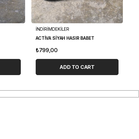
İNDİRİMDEKİLER
İN
ACTİVA SİYAH HASIR BABET
PA
₺799,00
₺
ADD TO CART