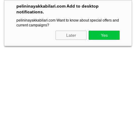
pelininayakkabilari.com Add to desktop
notifications.
pelininayakkabilari.com Want to know about special offers and
current campaigns?
Later
Yes