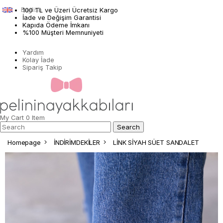
English
100 TL ve Üzeri Ücretsiz Kargo
İade ve Değişim Garantisi
Kapıda Ödeme İmkanı
%100 Müşteri Memnuniyeti
Yardım
Kolay İade
Sipariş Takip
My Cart
0
Item
Homepage
İNDİRİMDEKİLER
LİNK SİYAH SÜET SANDALET