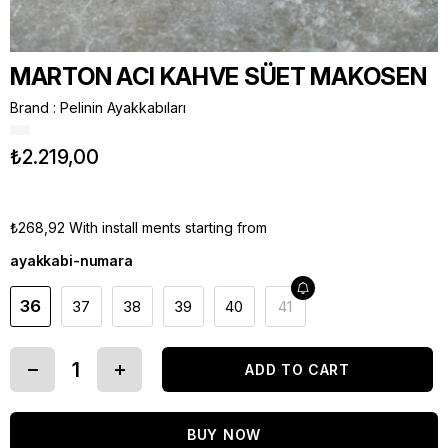
MARTON ACI KAHVE SÜET MAKOSEN
Brand
:
Pelinin Ayakkabıları
₺2.219,00
₺268,92
With install ments starting from
ayakkabi-numara
36
37
38
39
40
41