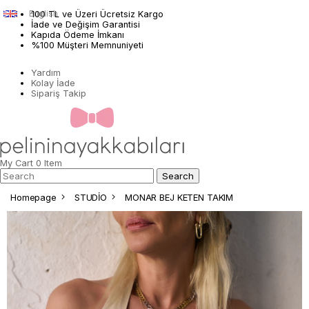
English
100 TL ve Üzeri Ücretsiz Kargo
İade ve Değişim Garantisi
Kapıda Ödeme İmkanı
%100 Müşteri Memnuniyeti
Yardım
Kolay İade
Sipariş Takip
My Cart
0
Item
Homepage
STUDİO
MONAR BEJ KETEN TAKIM