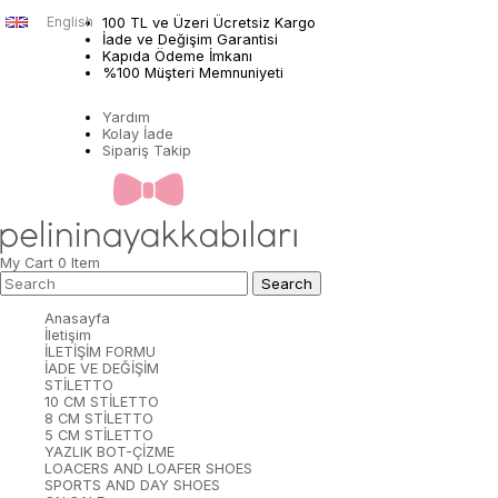
English
100 TL ve Üzeri Ücretsiz Kargo
İade ve Değişim Garantisi
Kapıda Ödeme İmkanı
%100 Müşteri Memnuniyeti
Yardım
Kolay İade
Sipariş Takip
My Cart
0
Item
Anasayfa
İletişim
İLETİŞİM FORMU
İADE VE DEĞİŞİM
STİLETTO
10 CM STİLETTO
8 CM STİLETTO
5 CM STİLETTO
YAZLIK BOT-ÇİZME
LOACERS AND LOAFER SHOES
SPORTS AND DAY SHOES