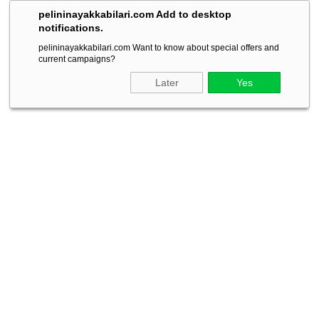
pelininayakkabilari.com Add to desktop
notifications.
pelininayakkabilari.com Want to know about special offers and
current campaigns?
Later
Yes