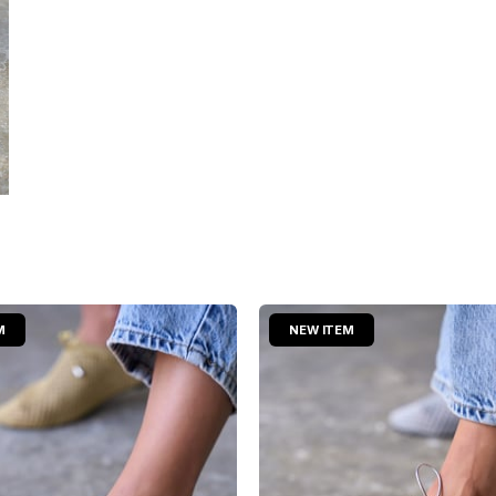
M
NEW ITEM