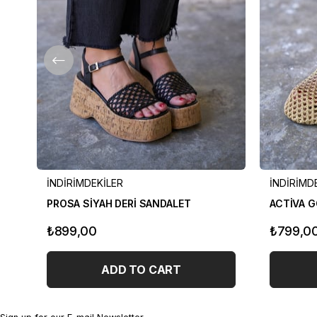
İNDİRİMDEKİLER
İNDİRİMD
PROSA SİYAH DERİ SANDALET
ACTİVA G
₺899,00
₺799,0
ADD TO CART