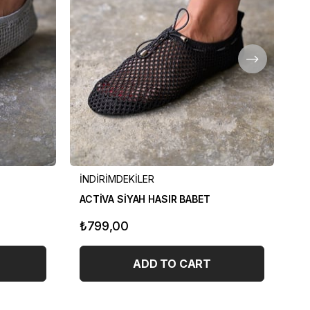
İNDİRİMDEKİLER
İN
ACTİVA SİYAH HASIR BABET
PA
₺799,00
₺
ADD TO CART