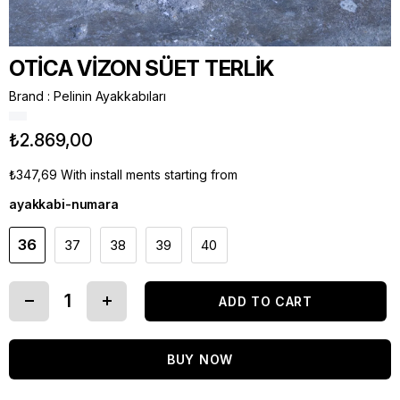
OTİCA VİZON SÜET TERLİK
Brand
:
Pelinin Ayakkabıları
₺2.869,00
₺347,69
With install ments starting from
ayakkabi-numara
36
37
38
39
40