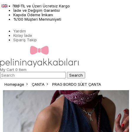
English
100 TL ve Üzeri Ücretsiz Kargo
İade ve Değişim Garantisi
Kapıda Ödeme İmkanı
%100 Müşteri Memnuniyeti
Yardım
Kolay İade
Sipariş Takip
My Cart
0
Item
Homepage
ÇANTA
PRAG BORDO SÜET ÇANTA