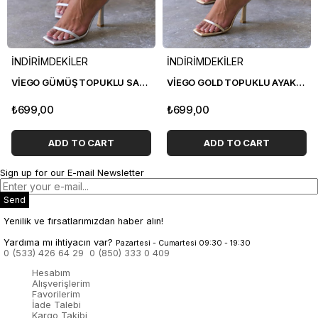
İNDİRİMDEKİLER
İNDİRİMDEKİLER
VİEGO GÜMÜŞ TOPUKLU SANDALET
VİEGO GOLD TOPUKLU AYAKKABI
₺699,00
₺699,00
ADD TO CART
ADD TO CART
Sign up for our E-mail Newsletter
Send
Yenilik ve fırsatlarımızdan haber alın!
Yardıma mı ihtiyacın var?
Pazartesi - Cumartesi 09:30 - 19:30
0 (533) 426 64 29
0 (850) 333 0 409
Hesabım
Alışverişlerim
Favorilerim
İade Talebi
Kargo Takibi