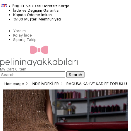
English
100 TL ve Üzeri Ücretsiz Kargo
İade ve Değişim Garantisi
Kapıda Ödeme İmkanı
%100 Müşteri Memnuniyeti
Yardım
Kolay İade
Sipariş Takip
My Cart
0
Item
Homepage
İNDİRİMDEKİLER
RAGUSA KAHVE KADİFE TOPUKLU A