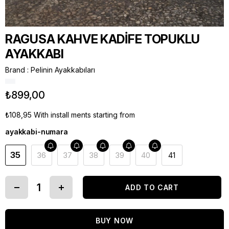
RAGUSA KAHVE KADİFE TOPUKLU
AYAKKABI
Brand
:
Pelinin Ayakkabıları
₺899,00
₺108,95
With install ments starting from
ayakkabi-numara
35
36
37
38
39
40
41