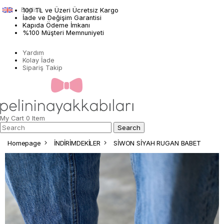
English
100 TL ve Üzeri Ücretsiz Kargo
İade ve Değişim Garantisi
Kapıda Ödeme İmkanı
%100 Müşteri Memnuniyeti
Yardım
Kolay İade
Sipariş Takip
My Cart
0
Item
Homepage
İNDİRİMDEKİLER
SİWON SİYAH RUGAN BABET