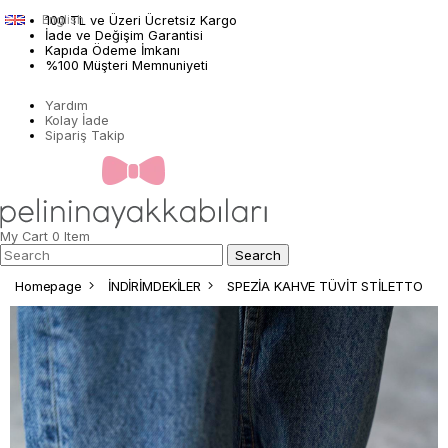
English
100 TL ve Üzeri Ücretsiz Kargo
İade ve Değişim Garantisi
Kapıda Ödeme İmkanı
%100 Müşteri Memnuniyeti
Yardım
Kolay İade
Sipariş Takip
My Cart
0
Item
Homepage
İNDİRİMDEKİLER
SPEZİA KAHVE TÜVİT STİLETTO