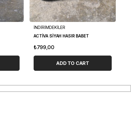
İNDİRİMDEKİLER
İN
ACTİVA SİYAH HASIR BABET
₺799,00
₺
ADD TO CART