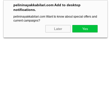
pelininayakkabilari.com Add to desktop
notifications.
pelininayakkabilari.com Want to know about special offers and
current campaigns?
Later
Yes