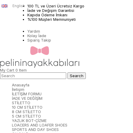
English
100 TL ve Üzeri Ücretsiz Kargo
İade ve Değişim Garantisi
Kapıda Ödeme İmkanı
%100 Müşteri Memnuniyeti
Yardım
Kolay İade
Sipariş Takip
My Cart
0
Item
Anasayfa
İletişim
İLETİŞİM FORMU
İADE VE DEĞİŞİM
STİLETTO
10 CM STİLETTO
8 CM STİLETTO
5 CM STİLETTO
YAZLIK BOT-ÇİZME
LOACERS AND LOAFER SHOES
SPORTS AND DAY SHOES