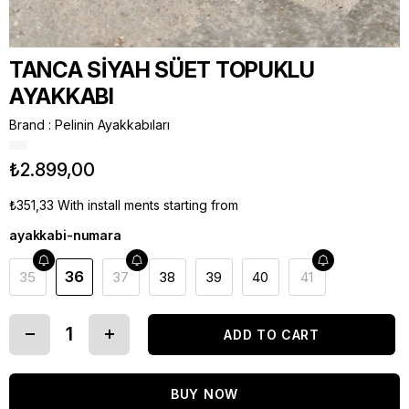
TANCA SİYAH SÜET TOPUKLU
AYAKKABI
Brand
:
Pelinin Ayakkabıları
₺2.899,00
₺351,33
With install ments starting from
ayakkabi-numara
36
35
37
38
39
40
41