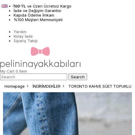
English
100 TL ve Üzeri Ücretsiz Kargo
İade ve Değişim Garantisi
Kapıda Ödeme İmkanı
%100 Müşteri Memnuniyeti
Yardım
Kolay İade
Sipariş Takip
My Cart
0
Item
Homepage
İNDİRİMDEKİLER
TORONTO KAHVE SÜET TOPUKLU 