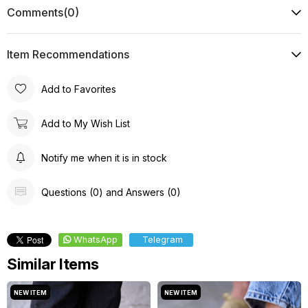
Comments
(0)
Item Recommendations
Add to Favorites
Add to My Wish List
Notify me when it is in stock
Questions (0) and Answers (0)
WhatsApp
Telegram
Similar Items
NEW ITEM
NEW ITEM