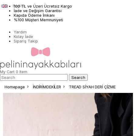
English
100 TL ve Üzeri Ücretsiz Kargo
İade ve Değişim Garantisi
Kapıda Ödeme İmkanı
%100 Müşteri Memnuniyeti
Yardım
Kolay İade
Sipariş Takip
My Cart
0
Item
Homepage
İNDİRİMDEKİLER
TREAD SİYAH DERİ ÇİZME