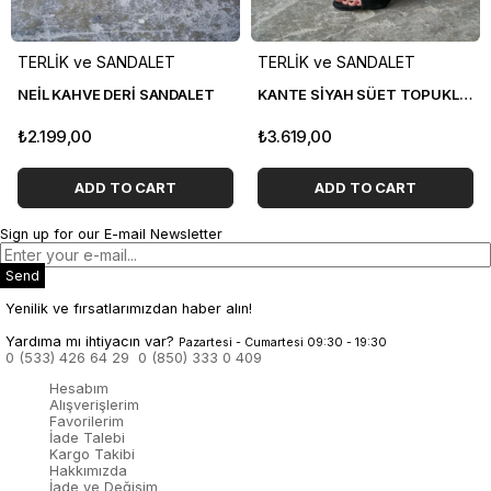
TERLİK ve SANDALET
TERLİK ve SANDALET
NEİL KAHVE DERİ SANDALET
KANTE SİYAH SÜET TOPUKLU AYAKKABI
₺2.199,00
₺3.619,00
ADD TO CART
ADD TO CART
Sign up for our E-mail Newsletter
Send
Yenilik ve fırsatlarımızdan haber alın!
Yardıma mı ihtiyacın var?
Pazartesi - Cumartesi 09:30 - 19:30
0 (533) 426 64 29
0 (850) 333 0 409
Hesabım
Alışverişlerim
Favorilerim
İade Talebi
Kargo Takibi
Hakkımızda
İade ve Değişim