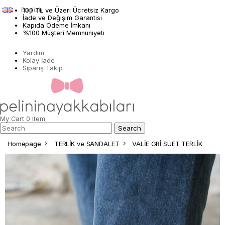
English
100 TL ve Üzeri Ücretsiz Kargo
İade ve Değişim Garantisi
Kapıda Ödeme İmkanı
%100 Müşteri Memnuniyeti
Yardım
Kolay İade
Sipariş Takip
My Cart
0
Item
Homepage
TERLİK ve SANDALET
VALİE GRİ SÜET TERLİK