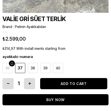
VALİE GRİ SÜET TERLİK
Brand
:
Pelinin Ayakkabıları
₺2.599,00
₺314,97
With install ments starting from
ayakkabi-numara
37
36
38
39
40