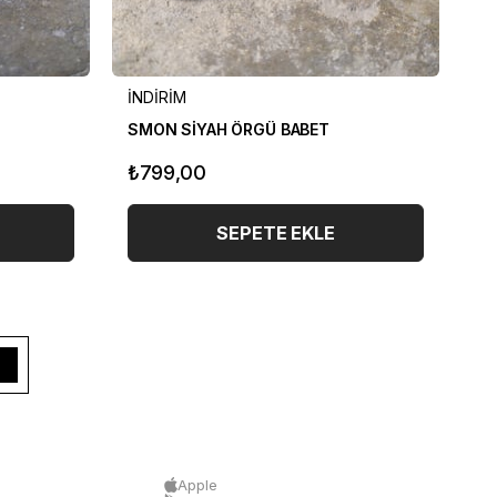
İNDİRİM
İN
SMON SİYAH ÖRGÜ BABET
PA
₺799,00
₺
SEPETE EKLE
Apple