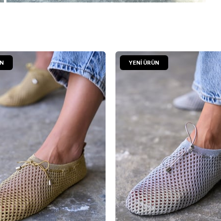
ÜN
YENI ÜRÜN