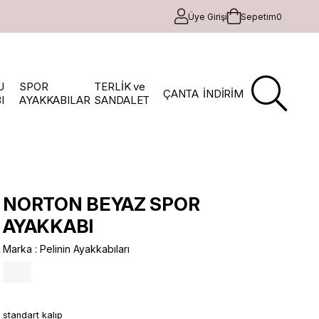
Üye Girişi
Sepetim
0
U
SPOR
TERLİK ve
ÇANTA
İNDİRİM
I
AYAKKABILAR
SANDALET
NORTON BEYAZ SPOR
AYAKKABI
Marka
:
Pelinin Ayakkabıları
standart kalıp