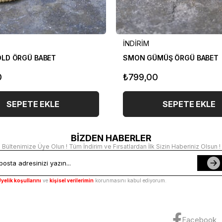
İNDİRİM
LD ÖRGÜ BABET
SMON GÜMÜŞ ÖRGÜ BABET
0
₺799,00
SEPETE EKLE
SEPETE EKLE
BİZDEN HABERLER
Bültenimize Üye Olun ! Tüm İndirim ve Fırsatlardan İlk Sizin Haberiniz Olsun !
yelik koşullarını
ve
kişisel verilerimin
korunmasını kabul ediyorum.
Facebook