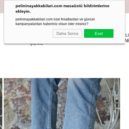
pelininayakkabilari.com masaüstü bildirimlerine
ekleyin.
pelininayakkabilari.com özel fırsatlardan ve güncel
kampanyalardan haberiniz olsun ister misiniz?
YAZLIK
Daha Sonra
Evet
PELIN
MAKOSEN
TOPUKL
BOT-
STİLETTO
STUDIO
LOAFER BABET
AYAKKAB
ÇİZME