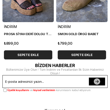
İNDİRİM
İNDİRİM
PROSA SİYAH DERİ DOLGU TOPUK SANDALET
SMON GOLD ÖRGÜ BABET
₺899,00
₺799,00
SEPETE EKLE
SEPETE EKLE
BİZDEN HABERLER
Bültenimize Üye Olun ! Tüm İndirim ve Fırsatlardan İlk Sizin Haberiniz
Olsun !
Üyelik koşullarını
ve
kişisel verilerimin
korunmasını kabul ediyorum.