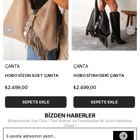
ÇANTA
ÇANTA
HOBO VİZON SÜET ÇANTA
HOBO SİYAH DERİ ÇANTA
₺2.499,00
₺2.499,00
SEPETE EKLE
SEPETE EKLE
BİZDEN HABERLER
Bültenimize Üye Olun ! Tüm İndirim ve Fırsatlardan İlk Sizin Haberiniz
Olsun !