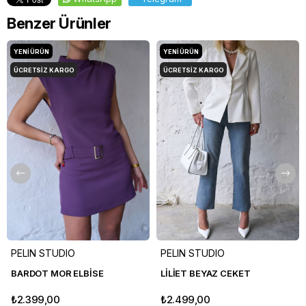
Benzer Ürünler
YENI ÜRÜN
YENI ÜRÜN
ÜCRETSIZ KARGO
ÜCRETSIZ KARGO
PELIN STUDIO
PELIN STUDIO
BARDOT MOR ELBİSE
LİLİET BEYAZ CEKET
₺2.399,00
₺2.499,00