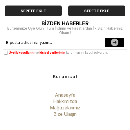
SEPETE EKLE
SEPETE EKLE
BİZDEN HABERLER
Bültenimize Üye Olun ! Tüm İndirim ve Fırsatlardan İlk Sizin Haberiniz
Olsun !
Üyelik koşullarını
ve
kişisel verilerimin
korunmasını kabul ediyorum.
Kurumsal
Anasayfa
Hakkımızda
Mağazalarımız
Bize Ulaşın